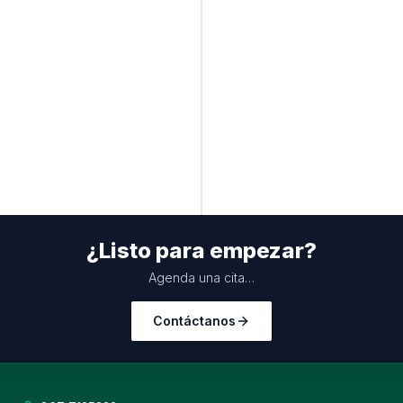
os comerciales y bancarios
 con factores de plusvalía
a precios de compra-venta
 y complejidad del inmueble
¿Listo para empezar?
Agenda una cita…
Contáctanos